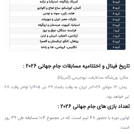
تاریخ فینال و اختتامیه مسابقات جام جهانی 2026 :
مکان: ورزشگاه مت‌لایف، نیوجرسی (آمریکا).
زمان: 19 جولای 2026در ایران به وقت بامداد 29 تیر 1405یا اواخر وقت 28
تیر خواهد بود.
تعداد بازی های جام جهانی 2026 :
اولین دوره با حضور 48 تیم است، که در مجموع 104 مسابقه طی 39 روز
است.