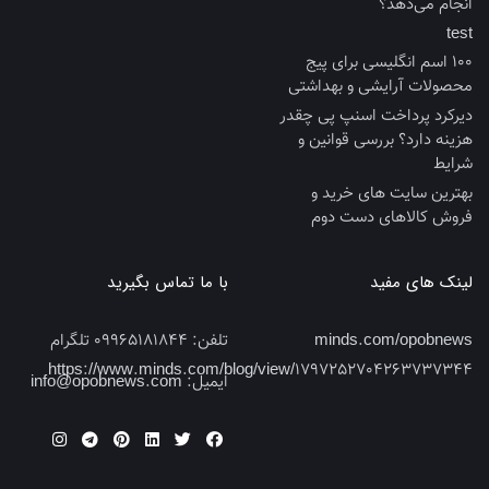
انجام می‌دهد؟
test
100 اسم انگلیسی برای پیج
محصولات آرایشی و بهداشتی
دیرکرد پرداخت اسنپ پی چقدر
هزینه دارد؟ بررسی قوانین و
شرایط
بهترین سایت‌ های خرید و
فروش کالاهای دست‌ دوم
لینک های مفید
با ما تماس بگیرید
minds.com/opobnews
تلفن:
09965181844 تلگرام
https://www.minds.com/blog/view/1797252704263737344
ایمیل:
info@opobnews.com