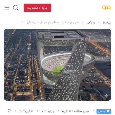
ورود / عضویت
اپونیوز
ورزشی
ماجرای ساخت استادیوم معلق عربستان...؟!
زمان مطالعه : ۵ دقیقه
بازدید : 171
10 آبان 1404
ورزشی