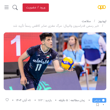
ورود / عضویت
اپونیوز
سلامت
خبر رسمی فدراسیون والیبال: مرگ مغزی صابر کاظمی رسماً تأیید شد
زمان مطالعه : 5 دقیقه
بازدید : 172
08 آبان 1404
ورزشی