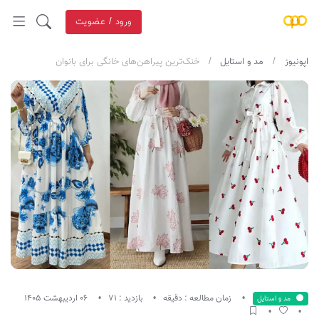
ورود / عضویت
اپونیوز
مد و استایل
خنک‌ترین پیراهن‌های خانگی برای بانوان
زمان مطالعه : دقیقه
بازدید : 71
06 اردیبهشت 1405
مد و استایل