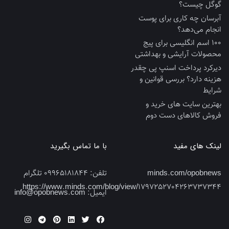
گوگل چیست؟
آبرسان چه کاری برای پوست
انجام می‌دهد؟
100 اسم انگلیسی برای پیج
محصولات آرایشی و بهداشتی
دیرکرد پرداخت اسنپ پی چقدر
هزینه دارد؟ بررسی قوانین و
شرایط
بهترین سایت‌ های خرید و
فروش کالاهای دست‌ دوم
لینک های مفید
با ما تماس بگیرید
minds.com/opobnews
تلفن:
09965181844 تلگرام
https://www.minds.com/blog/view/1797252704263737344
ایمیل:
info@opobnews.com