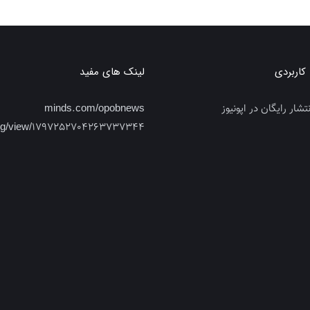
اربردی
لینک های مفید
تشار رایگان در اپونیوز
minds.com/opobnews
log/view/1797252704263737344