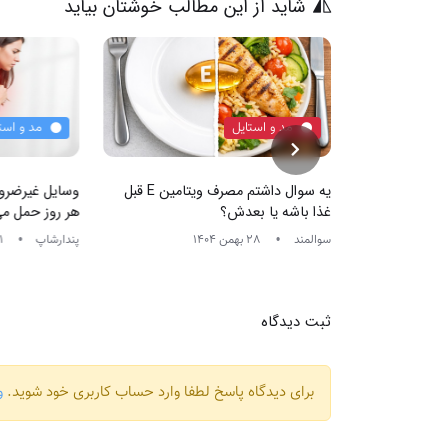
شاید از این مطالب خوشتان بیاید
مد و استایل
مد و است
ت
یه سوال داشتم مصرف ویتامین E قبل
وسایل غیرضرور
غذا باشه یا بعدش؟
هر روز حمل م
سوالمند
28 بهمن 1404
پندارشاپ
11 اسفند 1404
ثبت دیدگاه
برای دیدگاه پاسخ لطفا وارد حساب کاربری خود شوید.
و