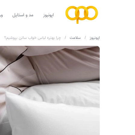
اپونیوز
مد و استایل
ور
اپونیوز
سلامت
چرا بهتره لباس خواب ساتن بپوشیم؟