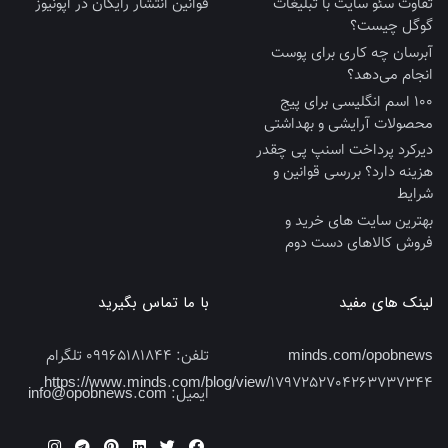
تفاوت سئو سایت با تبلیغات
قوانین انتشار رایگان در اپونیوز
گوگل چیست؟
آبرسان چه کاری برای پوست
انجام می‌دهد؟
100 اسم انگلیسی برای پیج
محصولات آرایشی و بهداشتی
دیرکرد پرداخت اسنپ پی چقدر
هزینه دارد؟ بررسی قوانین و
شرایط
بهترین سایت‌ های خرید و
فروش کالاهای دست‌ دوم
لینک های مفید
با ما تماس بگیرید
minds.com/opobnews
تلفن:
09965181844 تلگرام
https://www.minds.com/blog/view/1797252704263737344
ایمیل:
info@opobnews.com