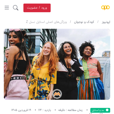
ورود / عضویت
اپونیوز
کودک و نوجوان
ویژگی‌های اصلی استایل نسل Z
زمان مطالعه : دقیقه
بازدید : 64
19 فروردین 1405
مد و استایل