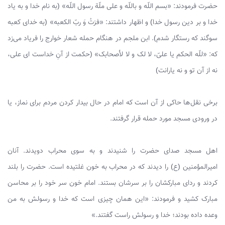
حضرت فرمودند: «بسم اللّه و باللّه و على ملّة رسول اللّه» (به نام خدا و به یاد
خدا و بر دین رسول خدا) و اظهار داشتند: «فزتُ وَ ربّ الکعبه» (به خدای کعبه
سوگند که رستگار شدم). ابن ملجم در هنگام حمله شعار خوارج را فریاد می‌زد
که: «للّه الحکم یا علىّ، لا لک و لا لأصحابک» (حکمت از آنِ خداست ای علی،
نه از آن تو و نه یارانت)
برخی نقل‌ها حاکی از آن است که امام در حال بیدار کردن مردم برای نماز، یا
در ورودی مسجد مورد حمله قرار گرفتند.
اهل مسجد صدای حضرت را شنیدند و به سوی محراب دویدند. آنان
امیرالمؤمنین (ع) را دیدند که در محراب به خون غلتیده است. حضرت را بلند
کردند و ردای مبارکشان را بر سرشان بستند. امام خون سر خود را بر محاسن
مبارک کشید و فرمودند: «این همان چیزی است که خدا و رسولش به من
وعده داده بودند؛ خدا و رسولش راست گفتند.»