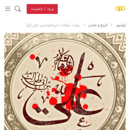
ورود / عضویت
اپونیوز
تاریخ و تمدن
روایت شهادت امیرالمومنین علی (ع)