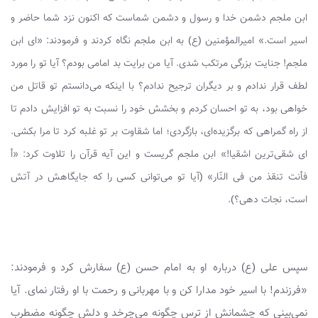
ابن ملجم دشمن خدا و رسول و دشمن شماست که اکنون نزد شما حاضر و
اسیر است.» امیرالمؤمنین (ع) به ابن ملجم نگاه کردند و فرمودند: «ای ابن
ملجم! جنایت بزرگی مرتکب شدی. آیا من برایت بد امامی بودم؟ آیا تو را مورد
لطف قرار ندادم و بر دیگران ترجیح ندادم؟ با اینکه می‌دانستم تو قاتل من
خواهی بود، به تو احسان کردم و بخشش خود را نسبت به تو افزایش دادم تا
از راه گمراهی که برگزیده‌ای، بازگردی؛ اما شقاوت بر تو غلبه کرد تا مرا بکشی.
ای شقی‌ترین اشقیا!» ابن ملجم گریست و این آیه قرآن را تلاوت کرد: «أ
فأنت تنقذ من فی النّار» (آیا تو می‌توانی کسی را که جایگاهش در آتش
است، نجات دهی؟).
سپس علی (ع) درباره او به امام حسن (ع) سفارش کرد و فرمودند:
«فرزندم! با اسیر خود مدارا کن و با مهربانی و رحمت با او رفتار نمای. آیا
نمی‌بینی که چشمانش از ترس چگونه می‌چرخد و دلش چگونه مضطرب