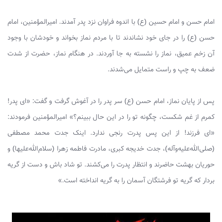
امام حسن و امام حسین (ع) با اندوه فراوان نزد پدر آمدند. امیرالمؤمنین، امام
حسن (ع) را در جای خود نشاندند تا با مردم نماز بخواند و خودشان با وجود
آن زخم عمیق، نماز را نشسته به جا آوردند. در هنگام نماز، حضرت از شدت
ضعف به چپ و راست متمایل می‌شدند.
پس از پایان نماز، امام حسن (ع) سر پدر را در آغوش گرفت و گفت: «ای پدر!
کمرم از غم شکست، چگونه تو را در این حال ببینم؟» امیرالمؤمنین فرمودند:
«ای فرزند! از این پس پدرت رنجی ندارد. اینک جدت محمد مصطفى
(صلی‌الله‌علیه‌وآله)، جدت خدیجه کبرى، مادرت فاطمه زهرا (سلام‌الله‌علیها) و
حوریان بهشت حاضرند و انتظار پدرت را می‌کشند. تو شاد باش و دست از گریه
بردار که گریه تو فرشتگان آسمان را به گریه انداخته است.»