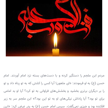
مردم ابن ملجم را دستگیر کرده و با دست‌های بسته نزد امام آوردند. امام
حسن (ع) به او فرمودند: «ای ملعون! آیا کسی را کشتی که به تو پناه داد و تو
را بر دیگران برتری بخشید و بخشش‌های فراوانی به تو کرد؟ آیا او بد امامی
برای تو بود؟ آیا پاداش نیکی‌های او به تو این بود؟» ابن ملجم سر به زیر
افکنده بود و چیزی نمی‌گفت. سپس امام حسن (ع) به پدر عرض کرد: «این