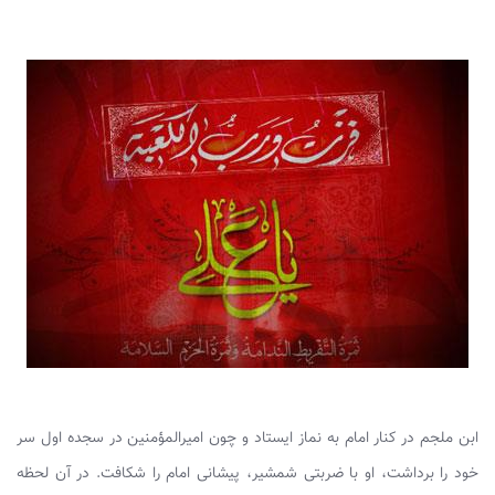
ابن ملجم در کنار امام به نماز ایستاد و چون امیرالمؤمنین در سجده اول سر
خود را برداشت، او با ضربتی شمشیر، پیشانی امام را شکافت. در آن لحظه