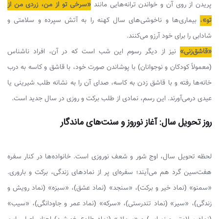
پریدن از روی آن و خواندن ترانه‌هایی مانند
«سرخی تو از من، زردی من از
تو»
،
بیماری‌ها و ناخوشی‌های سال کهنه را به آتش سپرده و سلامتی و
شادابی را برای خود آرزو می‌کنند.
«قاشق‌زنی»
نیز از دیگر رسوم این شب است که در آن، افراد ناشناس
(معمولاً کودکان و نوجوانان) با پوشاندن صورت خود، با قاشق و کاسه به درب
خانه‌ها رفته و با قاشق زدن به کاسه، صدای آن را به نشانه طلب شیرینی یا
عیدی درمی‌آورند. این رسم، نمادی از طلب برکت و روزی در سال جدید است.
روز تحویل سال: آغاز نوروز و سنت‌های ماندگار
لحظه تحویل سال، اوج شور و شعف نوروزی است. خانواده‌ها در کنار سفره
هفت‌سین گرد هم می‌آیند؛ سفره‌ای پر از نمادهای زندگی، برکت و باروری.
«سمنو» (نماد خیر و برکت)، «سنجد» (نماد عشق)، «سبزه» (نماد رویش و
زندگی)، «سیر» (نماد تندرستی)، «سرکه» (نماد عمر و جاودانگی)، «سیب»