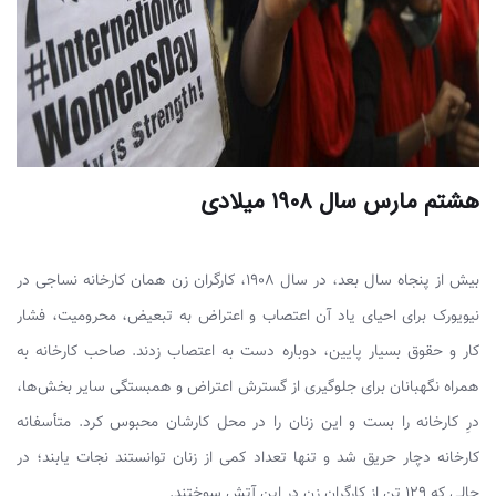
هشتم مارس سال ۱۹۰۸ میلادی
بیش از پنجاه سال بعد، در سال ۱۹۰۸، کارگران زن همان کارخانه نساجی در
نیویورک برای احیای یاد آن اعتصاب و اعتراض به تبعیض، محرومیت، فشار
کار و حقوق بسیار پایین، دوباره دست به اعتصاب زدند. صاحب کارخانه به
همراه نگهبانان برای جلوگیری از گسترش اعتراض و همبستگی سایر بخش‌ها،
درِ کارخانه را بست و این زنان را در محل کارشان محبوس کرد. متأسفانه
کارخانه دچار حریق شد و تنها تعداد کمی از زنان توانستند نجات یابند؛ در
حالی که ۱۲۹ تن از کارگران زن در این آتش سوختند.