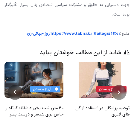
جهت دستیابی به حقوق و مشارکت سیاسی-اقتصادی زنان بسیار تأثیرگذار
بوده است.
منبع :
https://www.tabnak.ir/fa/tags/4116/1/روز-جهانی-زن
شاید از این مطالب خوشتان بیاید
تاریخ و تمدن
تاریخ و تمدن
توصیه پزشکان در استفاده از گن
۳۰ متن شب بخیر عاشقانه کوتاه و
های لاغری
خاص برای همسر و دوست پسر