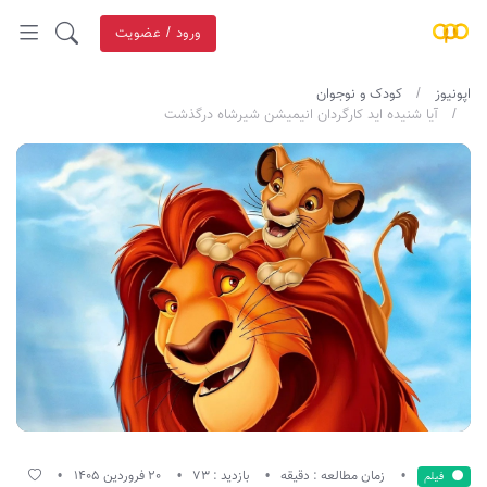
ورود / عضویت
اپونیوز
کودک و نوجوان
آیا شنیده اید کارگردان انیمیشن شیرشاه درگذشت
زمان مطالعه : دقیقه
بازدید : 73
20 فروردین 1405
فیلم