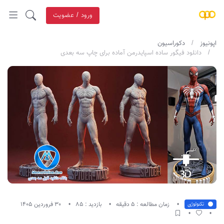
ورود / عضویت
اپونیوز
دکوراسیون
دانلود فیگور ساده اسپایدرمن آماده برای چاپ سه بعدی
زمان مطالعه : 5 دقیقه
بازدید : 85
30 فروردین 1405
تکنولوژی