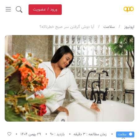
ورود / عضویت
اپونیوز
سلامت
آیا دوش گرفتن سر صبح خطرناکه؟
زمان مطالعه : 3 دقیقه
بازدید : 90
29 بهمن 1404
سلامت