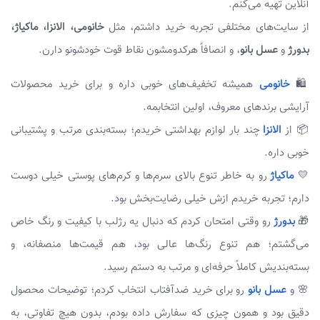
آنلاین تهیه می‌کنم.
از سایت‌های مختلفی تجربه خرید داشتم، مثل
خانومی، الانزا، ماکیاژ،
بدورژ
و
عسل بانو
، و انصافاً هرکدومشون نقاط قوت خودشونو دارن.
🛍️
خانومی
همیشه تخفیف‌های خوبی داره و برای خرید محصولات
آرایشی برندهای معروف، اولین انتخابمه.
📦 از
الانزا
چند بار لوازم بهداشتی خریدم؛ بسته‌بندی مرتب و پشتیبانی
خوبی داره.
💛
ماکیاژ
رو به خاطر تنوع بالای سرم‌ها و کرم‌های پوستی خیلی دوست
دارم؛ تجربه خریدم ازش خیلی رضایت‌بخش بود.
🎁
بدورژ
رو وقتی امتحان کردم که دنبال یه رژلب با کیفیت و رنگ خاص
می‌گشتم؛ هم تنوع رنگ‌ها عالی بود، هم قیمت‌ها منصفانه، و
بسته‌بندیش کاملاً حرفه‌ای و مرتب به دستم رسید.
🌸 و
عسل بانو
رو برای خرید ضدآفتاب انتخاب کردم؛ توضیحات محصول
دقیق بود و همون چیزی که سفارش داده بودم، بدون هیچ تفاوتی، به