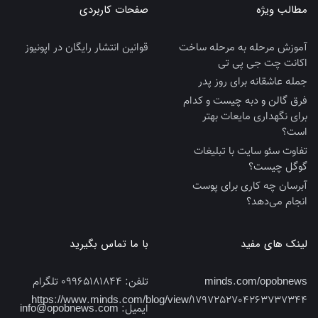
مطالب ویژه
صفحات کاربردی
آموزش مرحله به مرحله ساخت
قوانین انتشار رایگان در اپونیوز
اکانت چت جی پی تی
جمله عاشقانه برای روز پدر
فرق گالن و دبه چیست و کدام
برای نگهداری مایعات بهتر
است؟
تفاوت سئو سایت با تبلیغات
گوگل چیست؟
آبرسان چه کاری برای پوست
انجام می‌دهد؟
لینک های مفید
با ما تماس بگیرید
minds.com/opobnews
تلفن:
09965181844 تلگرام
https://www.minds.com/blog/view/1797252704263737344
ایمیل:
info@opobnews.com