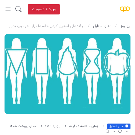
ورود / عضویت
اپونیوز
مد و استایل
ترفندهای استایل کردن خانم‌ها برای هر تیپ بدنی
زمان مطالعه : دقیقه
بازدید : 65
06 اردیبهشت 1405
مد و استایل