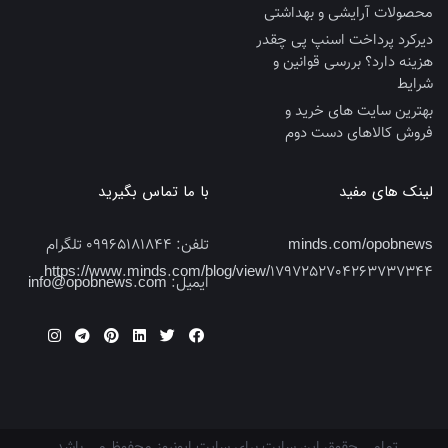
محصولات آرایشی و بهداشتی
دیرکرد پرداخت اسنپ پی چقدر
هزینه دارد؟ بررسی قوانین و
شرایط
بهترین سایت‌ های خرید و
فروش کالاهای دست‌ دوم
لینک های مفید
با ما تماس بگیرید
minds.com/opobnews
تلفن:
09965181844 تلگرام
https://www.minds.com/blog/view/1797252704263737344
ایمیل:
info@opobnews.com
تمامی حقوق این سایت برای سایت اپونیوز محفوظ می باشد.