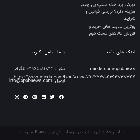
دیرکرد پرداخت اسنپ پی چقدر
هزینه دارد؟ بررسی قوانین و
شرایط
بهترین سایت‌ های خرید و
فروش کالاهای دست‌ دوم
لینک های مفید
با ما تماس بگیرید
minds.com/opobnews
تلفن:
09965181844 تلگرام
https://www.minds.com/blog/view/1797252704263737344
ایمیل:
info@opobnews.com
تمامی حقوق این سایت برای سایت اپونیوز محفوظ می باشد.