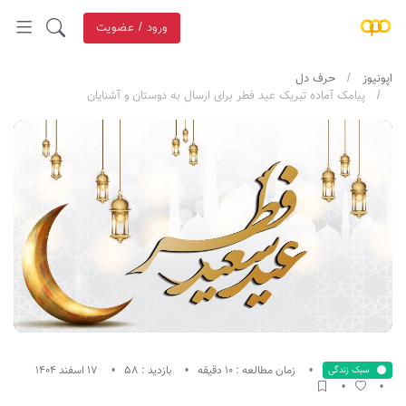
ورود / عضویت
اپونیوز
حرف دل
پیامک آماده تبریک عید فطر برای ارسال به دوستان و آشنایان
زمان مطالعه : 10 دقیقه
بازدید : 58
17 اسفند 1404
سبک زندگی