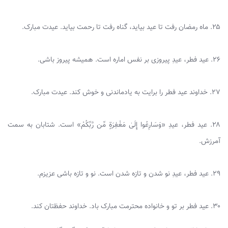
۲۵. ماه رمضان رفت تا عید بیاید، گناه رفت تا رحمت بیاید. عیدت مبارک.
۲۶. عید فطر، عیدِ پیروزی بر نفس اماره است. همیشه پیروز باشی.
۲۷. خداوند عید فطر را برایت به یادماندنی و خوش کند. عیدت مبارک.
۲۸. عید فطر، عیدِ «وَسَارِعُوا إِلَىٰ مَغْفِرَةٍ مِّن رَّبِّكُمْ» است. شتابان به سمت
آمرزش.
۲۹. عید فطر، عیدِ نو شدن و تازه شدن است. نو و تازه باشی عزیزم.
۳۰. عید فطر بر تو و خانواده محترمت مبارک باد. خداوند حفظتان کند.