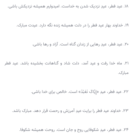
۱۸. عید فطر، عیدِ نزدیک شدن به خداست. امیدوارم همیشه نزدیکش باشی.
۱۹. خداوند بهار عید فطر را در دلت همیشه زنده نگه دارد. عیدت مبارک.
۲۰. عید فطر، عیدِ رهایی از زندان گناه است. آزاد و رها باشی.
۲۱. ماه خدا رفت و عید آمد، دلت شاد و گناهانت بخشیده باشد. عید فطر
مبارک.
۲۲. عید فطر، عیدِ «إِیَّاکَ نَعْبُدُ» است. خالص برای خدا باشی.
۲۳. خداوند عید فطر را برایت عیدِ آمرزش و رحمت قرار دهد. مبارک باشد.
۲۴. عید فطر، عیدِ شکوفایی روح و جان است. روحت همیشه شکوفا.