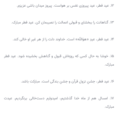
۱۲. عید فطر، عید پیروزی نفس بر هواست. پیروز میدان باشی عزیزم.
۱۳. گناهانت را ببخشای و قبولی اعمالت را نصیبمان کن. عید فطر مبارک.
۱۴. عید فطر، عیدِ «هوَاللّه» است. خداوند دلت را از هر غیرِ او خالی کند.
۱۵. خوشا به حال کسی که روزه‌اش قبول و گناهش بخشیده شود. عید فطر
مبارک.
۱۶. عید فطر، جشنِ نزول قرآن و جشنِ بندگی است. مبارکت باشد.
۱۷. امسال هم از ماه خدا گذشتیم، امیدوارم دست‌خالی برنگردیم. عیدت
مبارک.