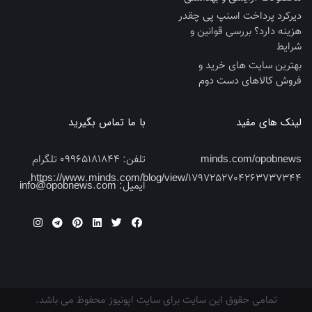
دیرکرد پرداخت اسنپ پی چقدر
هزینه دارد؟ بررسی قوانین و
شرایط
بهترین سایت‌ های خرید و
فروش کالاهای دست‌ دوم
لینک های مفید
با ما تماس بگیرید
minds.com/opobnews
تلفن:
09965181844 تلگرام
https://www.minds.com/blog/view/1797252704263737344
ایمیل:
info@opobnews.com
تمامی حقوق این سایت برای سایت اپونیوز محفوظ می باشد.