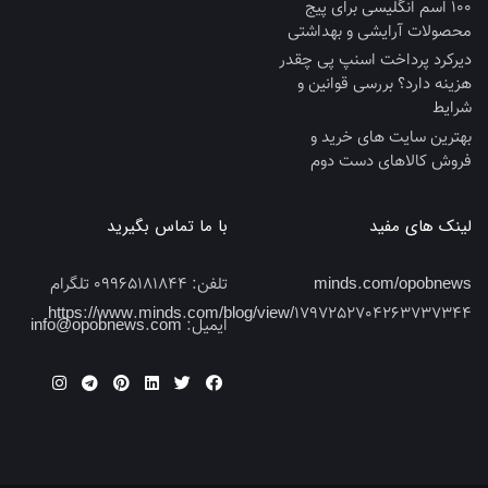
100 اسم انگلیسی برای پیج
محصولات آرایشی و بهداشتی
دیرکرد پرداخت اسنپ پی چقدر
هزینه دارد؟ بررسی قوانین و
شرایط
بهترین سایت‌ های خرید و
فروش کالاهای دست‌ دوم
لینک های مفید
با ما تماس بگیرید
minds.com/opobnews
تلفن:
09965181844 تلگرام
https://www.minds.com/blog/view/1797252704263737344
ایمیل:
info@opobnews.com