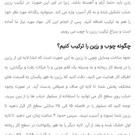
زدن باید حتما آرام و آهسته باشد، زیرا در غیر این صورت در ترکیب رزین
حباب تشکیل شده و به کار آسیب وارد می کند. میتوانید رنگدانه مورد نظر خود
را هم به ترکیب اضافه کنید. پس از انجام این کار، مواد مورد نیاز ما آماده
است و سراغ ترکیب رزین با چوب می رویم.
چگونه چوب و رزین را ترکیب کنیم؟
نحوه ساخت وسایل چوبی با رزین به این صورت است که ابتدا لایه ای از رزین
را در وسط کار ریخته و به وسیله یک قلم مویی و با حرکات رفت و برگشتی، به
اطراف کار هدایت می کنید، دقت کنید که رزین به طور یکسان به قسمت های
مختلف پخش شده تا لایه ای صاف و صیقلی بدست آید. در صورت وجود
حباب روی سطح کار می توانید با استفاده از سشوار حباب ها را از بین ببرید،
توجه کنید که سشوار را در فاصله ۱۵ الی ۲۵ سانتی سطح کار قرار دهید تا
رزین شما نسوزد و آسیب نبیند. سپس حدود ۴ ساعت زمان می دهید تا لایه
اول خشک شده و بعد از آن لایه دیگر را به طور یکنواخت در سطح کار ریخته
و به خوبی و با ضخامت یکسان پخش کنید. پس از گذشت ۲۴ الی ۳۶ ساعت