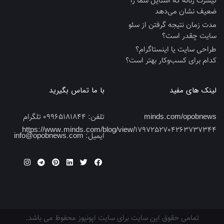
تیشرت زنانه که استایل شما را
ضعیف نشان می‌دهد
مدت زمان نتیجه گرفتن از سئو
سایت چقدر است؟
طراحی سایت یا اینستاگرام؟
کدام برای کسب‌وکار بهتر است؟
لینک های مفید
با ما تماس بگیرید
minds.com/opobnews
تلفن:
09965181844 تلگرام
https://www.minds.com/blog/view/1797252704263737344
ایمیل:
info@opobnews.com
تمامی حقوق این سایت برای سایت اپونیوز محفوظ می باشد.