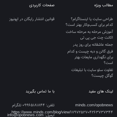
مطالب ویژه
صفحات کاربردی
طراحی سایت یا اینستاگرام؟
قوانین انتشار رایگان در اپونیوز
کدام برای کسب‌وکار بهتر است؟
آموزش مرحله به مرحله ساخت
اکانت چت جی پی تی
جمله عاشقانه برای روز پدر
فرق گالن و دبه چیست و کدام
برای نگهداری مایعات بهتر
است؟
تفاوت سئو سایت با تبلیغات
گوگل چیست؟
لینک های مفید
با ما تماس بگیرید
minds.com/opobnews
تلفن:
09965181844 تلگرام
https://www.minds.com/blog/view/1797252704263737344
ایمیل:
info@opobnews.com