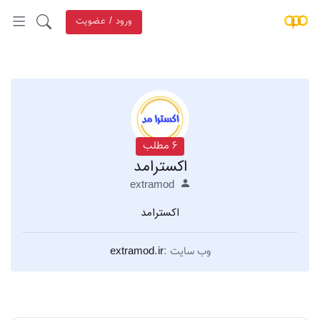
ورود / عضویت
6 مطلب
اکسترامد
extramod
اکسترامد
وب سایت :
extramod.ir