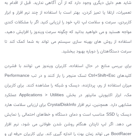
شاید هم دلیل دیگری وجود دارد که از آن آگاهی ندارید. قبل از اقدام به
تعمیرات، ارتقا یا تمیز کردن، بهتر است با استفاده از چند نرم ‌افزار و ابزار
کاربردی، سرعت و سلامت لپ ‌تاپ خود را ارزیابی کنید. اگر با مشکلات کندی
مواجه هستید و می‌ خواهید بدانید که چگونه سرعت ویندوز را افزایش دهید،
استفاده از روش‌ های بهینه‌ سازی سیستم می ‌تواند به شما کمک کند تا
سرعت دستگاهتان را دوباره بهبود ببخشید.
برای بررسی منابع در حال استفاده، کاربران ویندوز می ‌توانند با فشردن
کلیدهای Ctrl+Shift+Esc تسک منیجر را باز کنند و در تب Performance
میزان استفاده از رم، پردازنده، دیسک و شبکه را مشاهده کنند. برای کاربران
مک، ابزار اکتیویتی مانیتور در بخش Applications > Utilities عملکرد
مشابهی دارد. همچنین، نرم ‌افزار CrystalDiskInfo برای ارزیابی سلامت هارد
دیسک یا SSD مناسب است و دمای دستگاه و خطاهای احتمالی را نمایش
می ‌دهد. اگر لپ ‌تاپتان هنگام روشن شدن طولانی می‌ شود، نرم‌ افزار
BootRacer می‌ تواند زمان بوت را اندازه ‌گیری کند. برای کاربران حرفه ‌ای و