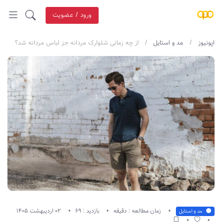
ورود / عضویت
اپونیوز
مد و استایل
از چه زمانی شلوارک مردانه جز لباس مردانه شد؟
زمان مطالعه : دقیقه
بازدید : 69
02 اردیبهشت 1405
مد و استایل