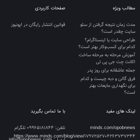
مطالب ویژه
صفحات کاربردی
مدت زمان نتیجه گرفتن از سئو
قوانین انتشار رایگان در اپونیوز
سایت چقدر است؟
طراحی سایت یا اینستاگرام؟
کدام برای کسب‌وکار بهتر است؟
آموزش مرحله به مرحله ساخت
اکانت چت جی پی تی
جمله عاشقانه برای روز پدر
فرق گالن و دبه چیست و کدام
برای نگهداری مایعات بهتر
است؟
لینک های مفید
با ما تماس بگیرید
minds.com/opobnews
تلفن:
09965181844 تلگرام
https://www.minds.com/blog/view/1797252704263737344
ایمیل:
info@opobnews.com