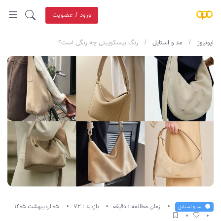
ورود / عضویت
اپونیوز
مد و استایل
رنگ بیسکوییتی چه رنگی است؟
زمان مطالعه : دقیقه
بازدید : 72
05 اردیبهشت 1405
مد و استایل