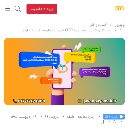
ورود / عضویت
اپونیوز
کسب و کار
چرا هر کار و کسبی به پیامک OTP یا رمز یک‌بارمصرف نیاز دارد؟
زمان مطالعه : دقیقه
بازدید : 69
06 اردیبهشت 1405
کسب و کار