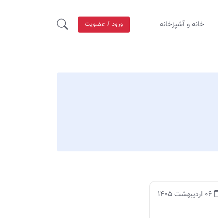
خانه و آشپزخانه
ورود / عضویت
06 اردیبهشت 1405