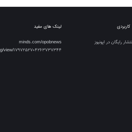
اربردی
لینک های مفید
تشار رایگان در اپونیوز
minds.com/opobnews
log/view/1797252704263737344