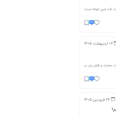
ست کت جین کوتاه است؛
02 اردیبهشت 1405
ت، محبت و نقش پدر در
26 فروردین 1405
م؟