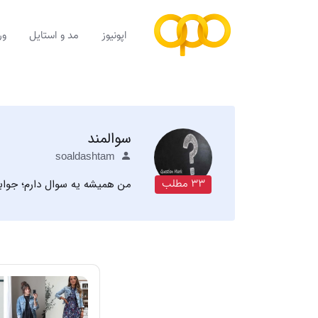
اپونیوز
مد و استایل
ور
سوالمند
soaldashtam
من همیشه یه سوال دارم؛ جواب
33 مطلب