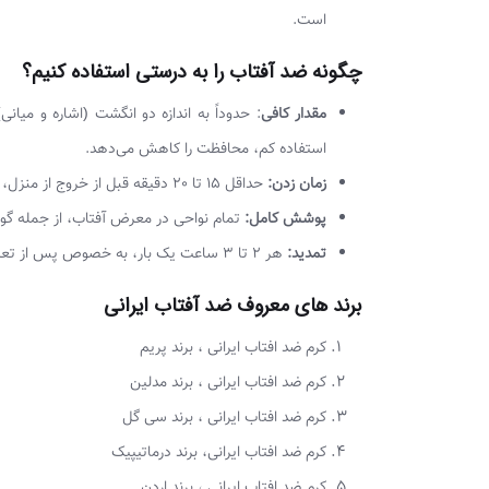
است.
چگونه ضد آفتاب را به درستی استفاده کنیم؟
مقدار کافی
: حدوداً به اندازه دو انگشت (اشاره و می
استفاده کم، محافظت را کاهش می‌دهد.
زمان زدن:
حداقل 15 تا 20 دقیقه قبل از خروج از منزل، روی پوست تمیز و خشک زده شود تا فرصت جذب داشته باشد.
پوشش کامل:
تمام نواحی در معرض آفتاب، از جمله گو
تمدید:
هر 2 تا 3 ساعت یک بار، به خصوص پس از تعریق شدید، شنا یا خشک کردن صورت با حوله، ضد آفتاب باید تمدید شود.
برند های معروف ضد آفتاب ایرانی
کرم ضد افتاب ایرانی ، برند پریم
کرم ضد افتاب ایرانی ، برند مدلین
کرم ضد افتاب ایرانی ، برند سی گل
کرم ضد افتاب ایرانی، برند درماتیپیک
کرم ضد افتاب ایرانی ، برند اردن