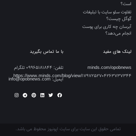
است؟
تفاوت سئو سایت با تبلیغات
گوگل چیست؟
آبرسان چه کاری برای پوست
انجام می‌دهد؟
لینک های مفید
با ما تماس بگیرید
minds.com/opobnews
تلفن:
09965181844 تلگرام
https://www.minds.com/blog/view/1797252704263737344
ایمیل:
info@opobnews.com
تمامی حقوق این سایت برای سایت اپونیوز محفوظ می باشد.