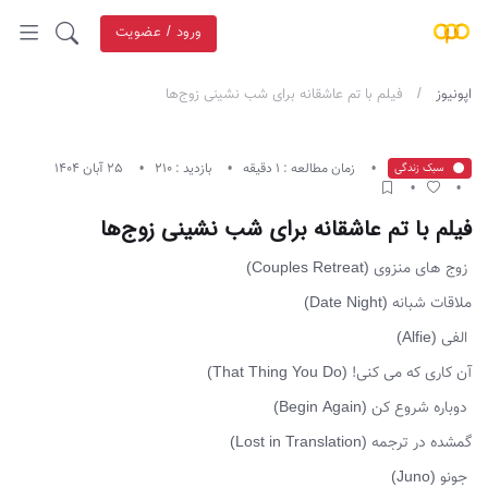
ورود / عضویت
اپونیوز
فیلم با تم عاشقانه برای شب نشینی زوج‌ها
زمان مطالعه : 1 دقیقه
بازدید : 210
25 آبان 1404
سبک زندگی
فیلم با تم عاشقانه برای شب نشینی زوج‌ها
زوج های منزوی (Couples Retreat)
ملاقات شبانه (Date Night)
الفی (Alfie)
آن کاری که می کنی! (That Thing You Do)
دوباره شروع کن (Begin Again)
گمشده در ترجمه (Lost in Translation)
جونو (Juno)