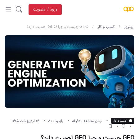
ورود / عضویت
اپونیوز
کسب و کار
GEO چیست و چرا GEO اهمیت دارد؟
زمان مطالعه : دقیقه
بازدید : 81
06 اردیبهشت 1405
کسب و کار
GEO چیست و چرا GEO اهمیت دارد؟